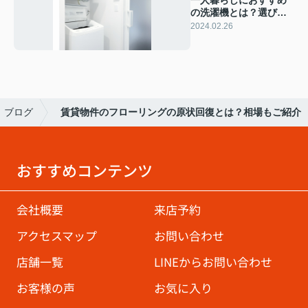
一人暮らしにおすすめ
の洗濯機とは？選び方
や注意点を解説
2024.02.26
ブログ
賃貸物件のフローリングの原状回復とは？相場もご紹介
おすすめコンテンツ
会社概要
来店予約
アクセスマップ
お問い合わせ
店舗一覧
LINEからお問い合わせ
お客様の声
お気に入り