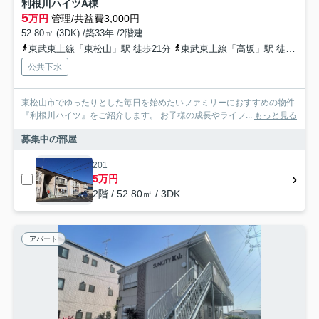
利根川ハイツA棟
5
万円
管理/共益費3,000円
52.80㎡ (3DK) /築33年 /2階建
東武東上線「東松山」駅 徒歩21分
東武東上線「高坂」駅 徒歩55分
公共下水
東松山市でゆったりとした毎日を始めたいファミリーにおすすめの物件
『利根川ハイツ』をご紹介します。 お子様の成長やライフ...
もっと見る
募集中の部屋
201
5万円
2階 / 52.80㎡ / 3DK
アパート