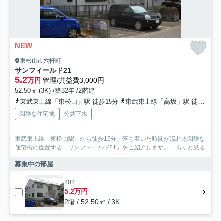
NEW
東松山市六軒町
サンフィールド21
5.2
万円
管理/共益費3,000円
52.50㎡ (3K) /築32年 /2階建
東武東上線「東松山」駅 徒歩15分
東武東上線「高坂」駅 徒歩54分
閑静な住宅地
公共下水
東武東上線「東松山駅」から徒歩15分。落ち着いた時間が流れる閑静な
住宅街に位置する「サンフィールド21」をご紹介します。...
もっと見る
募集中の部屋
202
5.2万円
2階 / 52.50㎡ / 3K