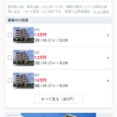
東武東上線「東松山駅」から歩いて7分、通勤や通学にとても便利な場
所にある「パレス梨花」のご紹介です。 駅前には商業施設...
もっと見る
募集中の部屋
105
7.3万円
1階 / 65.17㎡ / 3LDK
102
7.3万円
1階 / 65.17㎡ / 3LDK
302
7.6万円
3階 / 65.17㎡ / 3LDK
すべて見る（全5戸）