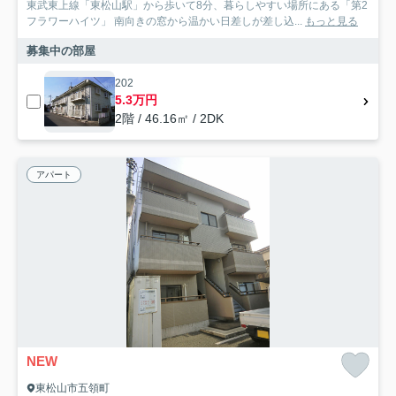
東武東上線「東松山駅」から歩いて8分、暮らしやすい場所にある「第2
フラワーハイツ」 南向きの窓から温かい日差しが差し込...
もっと見る
募集中の部屋
202
5.3万円
2階 / 46.16㎡ / 2DK
アパート
NEW
東松山市五領町