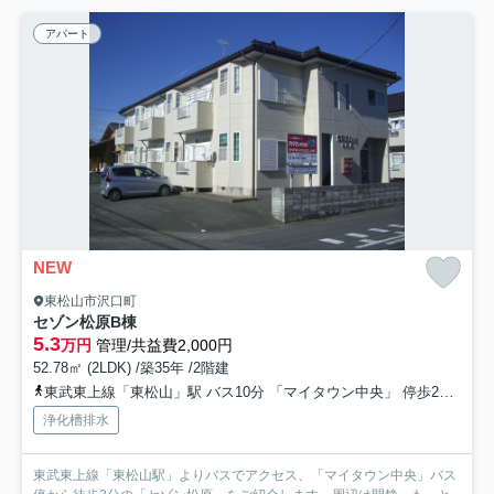
アパート
NEW
東松山市沢口町
セゾン松原B棟
5.3
万円
管理/共益費2,000円
52.78㎡ (2LDK) /築35年 /2階建
東武東上線「東松山」駅 バス10分 「マイタウン中央」 停歩2分
東
浄化槽排水
東武東上線「東松山駅」よりバスでアクセス、「マイタウン中央」バス