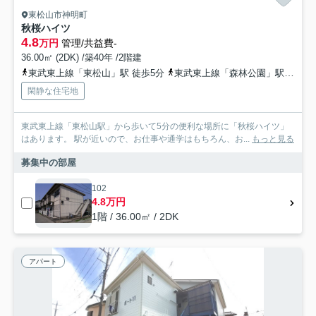
東松山市神明町
秋桜ハイツ
4.8
万円
管理/共益費-
36.00㎡ (2DK) /築40年 /2階建
東武東上線「東松山」駅 徒歩5分
東武東上線「森林公園」駅 徒歩43分
閑静な住宅地
東武東上線「東松山駅」から歩いて5分の便利な場所に「秋桜ハイツ」
はあります。 駅が近いので、お仕事や通学はもちろん、お...
もっと見る
募集中の部屋
102
4.8万円
1階 / 36.00㎡ / 2DK
アパート