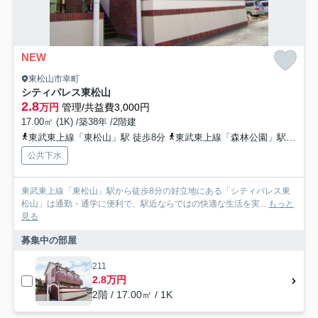
NEW
東松山市幸町
シティパレス東松山
2.8
万円
管理/共益費3,000円
17.00㎡ (1K) /築38年 /2階建
東武東上線「東松山」駅 徒歩8分
東武東上線「森林公園」駅 徒歩37分
公共下水
東武東上線「東松山」駅から徒歩8分の好立地にある「シティパレス東
松山」は通勤・通学に便利で、駅近ならではの快適な生活を実...
もっと
見る
募集中の部屋
211
2.8万円
2階 / 17.00㎡ / 1K