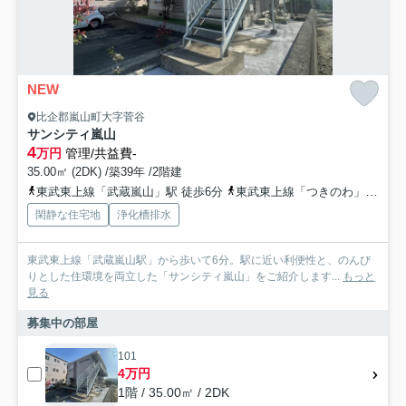
NEW
比企郡嵐山町大字菅谷
サンシティ嵐山
4
万円
管理/共益費-
35.00㎡ (2DK) /築39年 /2階建
東武東上線「武蔵嵐山」駅 徒歩6分
東武東上線「つきのわ」駅 徒歩30分
閑静な住宅地
浄化槽排水
東武東上線「武蔵嵐山駅」から歩いて6分。駅に近い利便性と、のんび
りとした住環境を両立した「サンシティ嵐山」をご紹介します...
もっと
見る
募集中の部屋
101
4万円
1階 / 35.00㎡ / 2DK