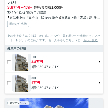
レジナ
3.8
4
万円～
万円
管理/共益費2,000円
30.47㎡ (1K) /築32年 /3階建
東武東上線「東松山」駅 徒歩19分
東武東上線「高坂」駅 徒歩53分
閑静な住宅地
東武東上線「東松山駅」から歩いて22分、落ち着いた住宅街にあるアパ
ート「レジナ」のご紹介です。 お一人暮らしにちょうど...
もっと見る
募集中の部屋
101
3.8万円
1階 / 30.47㎡ / 1K
301
4万円
3階 / 30.47㎡ / 1K
賃貸マンション