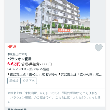
NEW
東松山市本町
パラシオン糀屋
6.6
万円
管理/共益費2,000円
54.59㎡ (3DK) /築38年 /5階建
東武東上線「東松山」駅 徒歩6分
東武東上線「森林公園」駅 徒歩40分
駐輪場
公共下水
東武東上線「東松山駅」から歩いて6分、通勤や通学にとても便利な
「パラシオン糀屋」のご紹介です。 こちらは広々とした3D...
もっと見
る