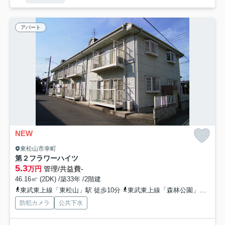
アパート
NEW
東松山市幸町
第２フラワーハイツ
5.3
万円
管理/共益費-
46.16㎡ (2DK) /築33年 /2階建
東武東上線「東松山」駅 徒歩10分
東武東上線「森林公園」駅 徒歩41分
防犯カメラ
公共下水