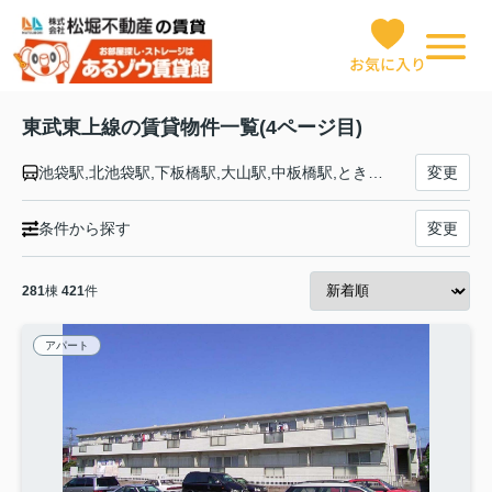
お気に入り
東武東上線の賃貸物件一覧(4ページ目)
池袋駅,北池袋駅,下板橋駅,大山駅,中板橋駅,ときわ台駅,上板橋駅,東武練馬駅,下赤塚駅,成増駅,和光市駅,朝霞駅,朝霞台駅,志木駅,柳瀬川駅,みずほ台駅,鶴瀬駅,ふじみ野駅,上福岡駅,新河岸駅,川越駅,川越市駅,霞ヶ関駅,鶴ヶ島駅,若葉駅,坂戸駅,北坂戸駅,高坂駅,東松山駅,森林公園駅,つきのわ駅,武蔵嵐山駅,小川町駅,東武竹沢駅,みなみ寄居駅,男衾駅,鉢形駅,玉淀駅,寄居駅
変更
条件から探す
変更
281
棟
421
件
アパート