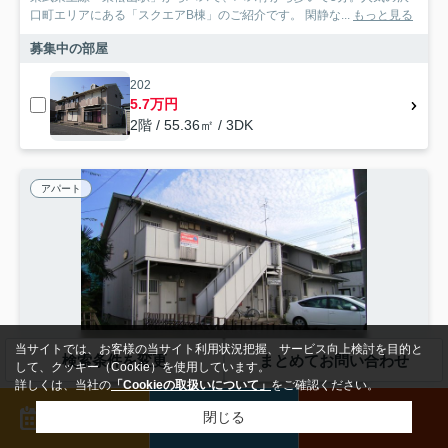
口町エリアにある「スクエアB棟」のご紹介です。 閑静な...
もっと見る
募集中の部屋
202
5.7万円
2階 / 55.36㎡ / 3DK
アパート
当サイトでは、お客様の当サイト利用状況把握、サービス向上検討を目的と
検索条件を変更
まとめてお問い合わせ
して、クッキー（Cookie）を使用しています。
詳しくは、当社の
「Cookieの取扱いについて」
をご確認ください。
NEW
来店予約
メール
電話
閉じる
東松山市箭弓町