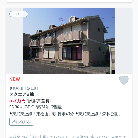
アパート
NEW
東松山市沢口町
スクエアB棟
5.7
万円
管理/共益費-
55.36㎡ (3DK) /築34年 /2階建
東武東上線「東松山」駅 徒歩40分
東武東上線「森林公園」駅 徒歩54分
浄化槽排水
東武東上線「東松山駅」からバスで、バス停から歩いて5分。人気の沢