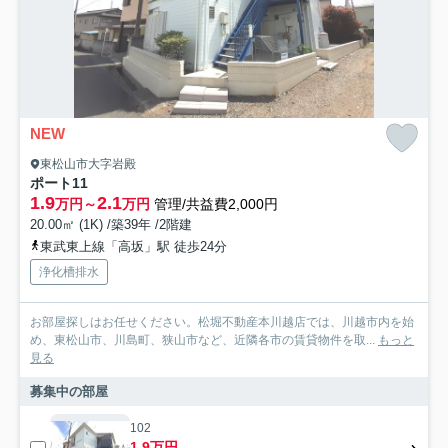
NEW
東松山市大字岩殿
ポート11
1.9
2.1
万円～
万円
管理/共益費2,000円
20.00㎡ (1K) /築39年 /2階建
東武東上線「高坂」駅 徒歩24分
浄化槽排水
お部屋探しはお任せください。松堀不動産本川越店では、川越市内を始
め、東松山市、川島町、狭山市など、近隣各市の賃貸物件を取...
もっと
見る
募集中の部屋
102
1.9万円