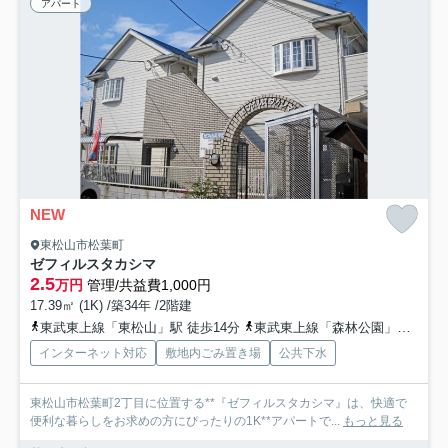
アパート
NEW
東松山市松葉町
ゼフィルスタカシマ
2.5
万円
管理/共益費1,000円
17.39㎡ (1K) /築34年 /2階建
東武東上線「東松山」駅 徒歩14分
東武東上線「森林公園」駅 徒歩24分
インターネット対応
敷地内ごみ置き場
公共下水
東松山市松葉町2丁目に位置する**『ゼフィルスタカシマ』は、快適で
便利な暮らしをお求めの方にぴったりの1K**アパートで...
もっと見る