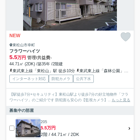
NEW
東松山市幸町
フラワーハイツ
5.5
万円
管理/共益費-
44.71㎡ (2DK) /築35年 /2階建
東武東上線「東松山」駅 徒歩10分
東武東上線「森林公園」駅 徒歩41分
インターネット対応
防犯カメラ
公共下水
【駅徒歩7分×セキュリティ】東松山駅より徒歩7分の好立地物件「フラ
ワーハイツ」のご紹介です 防犯面も安心の【監視カメラ】...
もっと見る
募集中の部屋
205
5.5万円
2階 / 44.71㎡ / 2DK