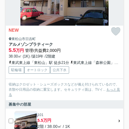
NEW
東松山市日吉町
アルメゾンプラティーク
5.5
万円
管理/共益費2,000円
38.00㎡ (1K) /築19年 /2階建
東武東上線「東松山」駅 徒歩21分
東武東上線「森林公園」駅 徒歩38分
駐輪場
オートロック
公共下水
収納はクロゼット・シューズボックスなどが備え付けられているので、
衣類や日用品の収納に重宝します。セキュリティ面は、TVイ...
もっと見
る
募集中の部屋
101
5.5万円
2階 / 38.00㎡ / 1K