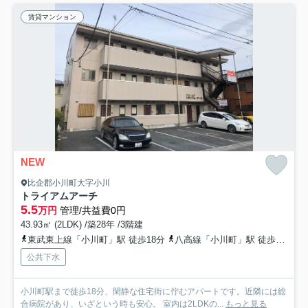
賃貸マンション
NEW
比企郡小川町大字小川
トライアムアーチ
5.5
万円
管理/共益費0円
43.93㎡ (2LDK) /築28年 /3階建
東武東上線「小川町」駅 徒歩18分
八高線「小川町」駅 徒歩18分
公共下水
小川町駅まで徒歩18分、閑静な住宅街に佇むアパートです。近隣には総
合病院があり、いざという時も安心。 室内は2LDKの...
もっと見る