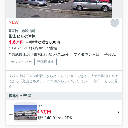
NEW
東松山市殿山町
殿山ヒルズA棟
4.6
万円
管理/共益費2,000円
40.91㎡ (2DK) /築30年 /2階建
東武東上線「東松山」駅 バス15分 「マイタウン入口」 停歩3分
東
光ファイバー
浄化槽排水
東武東上線「東松山駅」からバスでアクセスできる、人気の殿山エリア
にある「殿山ヒルズ」。 バス停から歩いて2分という、毎日...
もっと見
る
募集中の部屋
105
4.6万円
1階 / 40.91㎡ / 2DK