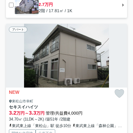
2.7万円
2階 / 17.81㎡ / 1K
アパート
NEW
東松山市幸町
セキスイハイツ
3.2
3.3
万円～
万円
管理/共益費4,000円
34.70㎡ (1LDK～2K) /築51年 /2階建
東武東上線「東松山」駅 徒歩10分
東武東上線「森林公園」駅 徒歩40分