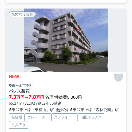
賃貸マンション
NEW
東松山市幸町
パレス梨花
7.3
7.8
万円～
万円
管理/共益費5,000円
65.17㎡ (3LDK) /築32年 /5階建
東武東上線「東松山」駅 徒歩7分
東武東上線「森林公園」駅 徒歩35分
駐輪場
エレベーター
光ファイバー
宅配ボックス
公共下水