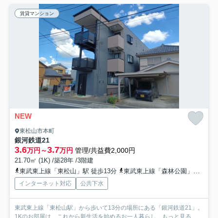
賃貸マンション
NEW
東松山市本町
銀河鉄道21
3.6
3.7
万円～
万円
管理/共益費2,000円
21.70㎡ (1K) /築28年 /3階建
東武東上線「東松山」駅 徒歩13分
東武東上線「森林公園」駅 徒歩41分
インターネット対応
公共下水
東武東上線「東松山駅」から歩いて13分の場所にある「銀河鉄道21」。
1Kのお部屋は、これから新生活を始めるお一人暮らし...
もっと見る