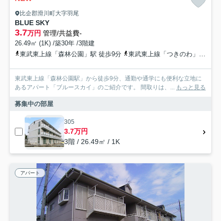
比企郡滑川町大字羽尾
BLUE SKY
3.7
万円
管理/共益費-
26.49㎡ (1K) /築30年 /3階建
東武東上線「森林公園」駅 徒歩9分
東武東上線「つきのわ」駅 徒歩41分
東武東上線「森林公園駅」から徒歩9分、通勤や通学にも便利な立地に
あるアパート「ブルースカイ」のご紹介です。 間取りは、...
もっと見る
募集中の部屋
305
3.7万円
3階 / 26.49㎡ / 1K
アパート