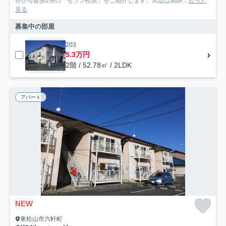
停から徒歩2分の「セゾン松原」をご紹介します。周辺は閑静...
もっと
見る
募集中の部屋
203
5.3万円
2階 / 52.78㎡ / 2LDK
アパート
NEW
東松山市六軒町