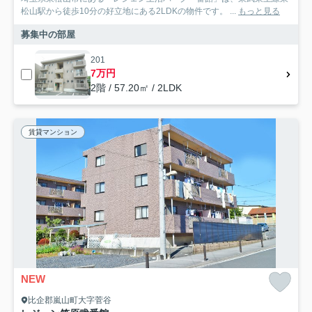
松山駅から徒歩10分の好立地にある2LDKの物件です。 ...
もっと見る
募集中の部屋
201
7万円
2階 / 57.20㎡ / 2LDK
賃貸マンション
NEW
比企郡嵐山町大字菅谷