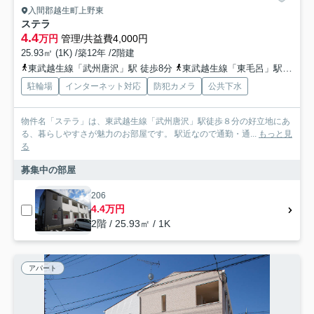
入間郡越生町上野東
ステラ
4.4
万円
管理/共益費4,000円
25.93㎡ (1K) /築12年 /2階建
東武越生線「武州唐沢」駅 徒歩8分
東武越生線「東毛呂」駅 徒歩16分
駐輪場
インターネット対応
防犯カメラ
公共下水
物件名「ステラ」は、東武越生線「武州唐沢」駅徒歩８分の好立地にあ
る、暮らしやすさが魅力のお部屋です。 駅近なので通勤・通...
もっと見
る
募集中の部屋
206
4.4万円
2階 / 25.93㎡ / 1K
アパート