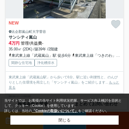
NEW
比企郡嵐山町大字菅谷
サンシティ嵐山
4
万円
管理/共益費-
35.00㎡ (2DK) /築39年 /2階建
東武東上線「武蔵嵐山」駅 徒歩6分
東武東上線「つきのわ」駅 徒歩30分
閑静な住宅地
浄化槽排水
東武東上線「武蔵嵐山駅」から歩いて6分。駅に近い利便性と、のんび
りとした住環境を両立した「サンシティ嵐山」をご紹介します...
もっと
見る
募集中の部屋
当サイトでは、お客様の当サイト利用状況把握、サービス向上検討を目的と
検索条件を変更
まとめてお問い合わせ
して、クッキー（Cookie）を使用しています。
101
詳しくは、当社の
「Cookieの取扱いについて」
をご確認ください。
4万円
来店予約
メール
電話
1階 / 35.00㎡ / 2DK
閉じる