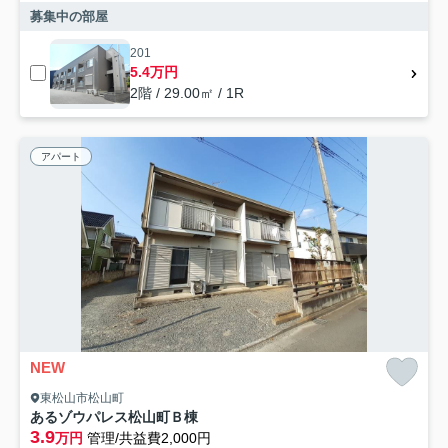
募集中の部屋
201
5.4万円
2階 / 29.00㎡ / 1R
アパート
NEW
東松山市松山町
あるゾウパレス松山町Ｂ棟
3.9
万円
管理/共益費2,000円