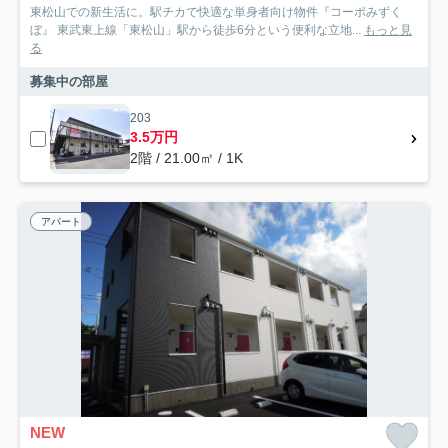
東松山での新生活に。駅チカで快適な単身者向け物件『コーポみずく
ぼ』 東武東上線「東松山」駅から徒歩6分という便利な立地...
もっと見
る
募集中の部屋
203
3.5万円
2階 / 21.00㎡ / 1K
アパート
NEW