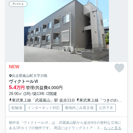
アパート
NEW
比企郡嵐山町大字川島
ヴィクトールⅥ
5.4
万円
管理/共益費4,000円
29.00㎡ (1R) /築13年 /2階建
東武東上線「武蔵嵐山」駅 徒歩11分
東武東上線「つきのわ」駅 徒歩17分
駐輪場
インターネット対応
敷地内ごみ置き場
公共下水
物件名「ヴィクトールⅥ」は、武蔵嵐山駅から徒歩9分の便利な立地に
ある1Rタイプの物件です。 周辺にはドラッグストア・ス...
もっと見る