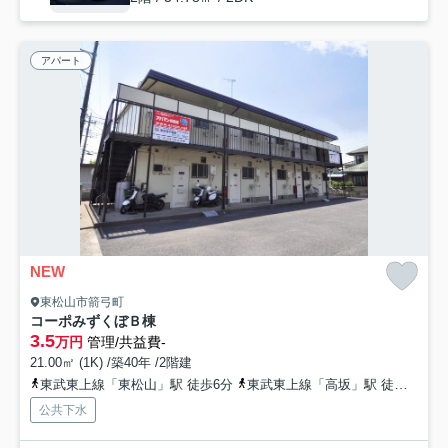
アパート
NEW
東松山市箭弓町
コーポみずくぼＢ棟
3.5
万円
管理/共益費-
21.00㎡ (1K) /築40年 /2階建
東武東上線「東松山」駅 徒歩6分
東武東上線「高坂」駅 徒歩48分
公共下水