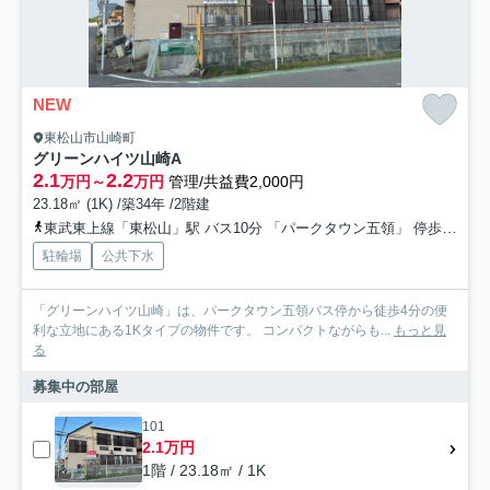
NEW
東松山市山崎町
グリーンハイツ山崎A
2.1
2.2
万円～
万円
管理/共益費2,000円
23.18㎡ (1K) /築34年 /2階建
東武東上線「東松山」駅 バス10分 「パークタウン五領」 停歩4分
駐輪場
公共下水
「グリーンハイツ山崎」は、パークタウン五領バス停から徒歩4分の便
利な立地にある1Kタイプの物件です。 コンパクトながらも...
もっと見
る
募集中の部屋
101
2.1万円
1階 / 23.18㎡ / 1K