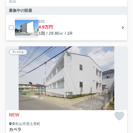
見る
募集中の部屋
101
4.9万円
1階 / 29.80㎡ / 1R
アパート
NEW
東松山市美土里町
カペラ