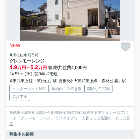
NEW
東松山市箭弓町
グレンモーレンジ
4.9
5.2
万円～
万円
管理/共益費4,000円
24.57㎡ (1K) /築9年 /2階建
東武東上線「東松山」駅 徒歩8分
東武東上線「森林公園」駅 徒歩35分
インターネット対応
敷地内ごみ置き場
閑静な住宅地
公共下水
東武東上線東松山駅から徒歩8分の好立地に位置するデザイナーズアパ
ート「グレンモーレンジ」は1Kタイプで一人暮らしに最適な...
もっと見
る
募集中の部屋