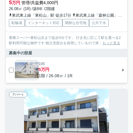
5
万円
管理/共益費4,000円
26.08㎡ (1R) /築8年 /2階建
東武東上線「東松山」駅 徒歩17分
東武東上線「森林公園」駅 徒歩27分
駐輪場
インターネット対応
閑静な住宅地
公共下水
業務スーパー東松山店まで徒歩4分です。 行き先に応じて駅を選べる2
駅利用可能な物件です 独立洗面台を採用しているので床...
もっと見る
募集中の部屋
105
5万円
1階 / 26.08㎡ / 1R
アパート