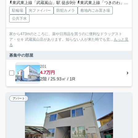
東武東上線「武蔵嵐山」駅 徒歩9分
東武東上線「つきのわ」駅 徒歩34分
駐輪場
光ファイバー
防犯カメラ
敷地内ごみ置き場
公共下水
家から473mのところに、薬や日用品を買うのに便利なドラッグスト
ア・セキ 武蔵嵐山店があります。知らない人が来た時でも玄...
もっと見
る
募集中の部屋
201
4.7万円
2階 / 25.93㎡ / 1R
アパート