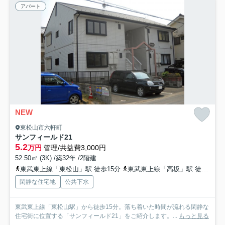
アパート
NEW
東松山市六軒町
サンフィールド21
5.2
万円
管理/共益費3,000円
52.50㎡ (3K) /築32年 /2階建
東武東上線「東松山」駅 徒歩15分
東武東上線「高坂」駅 徒歩54分
閑静な住宅地
公共下水
東武東上線「東松山駅」から徒歩15分。落ち着いた時間が流れる閑静な
住宅街に位置する「サンフィールド21」をご紹介します。...
もっと見る