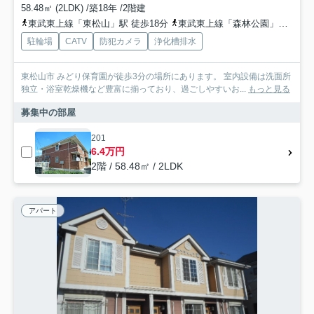
58.48㎡ (2LDK) /築18年 /2階建
東武東上線「東松山」駅 徒歩18分
東武東上線「森林公園」駅 徒歩25分
駐輪場
CATV
防犯カメラ
浄化槽排水
東松山市 みどり保育園が徒歩3分の場所にあります。 室内設備は洗面所
独立・浴室乾燥機など豊富に揃っており、過ごしやすいお...
もっと見る
募集中の部屋
201
6.4万円
2階 / 58.48㎡ / 2LDK
アパート