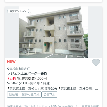
賃貸マンション
NEW
東松山市日吉町
レジェン上沼パーク一番館
7
万円
管理/共益費4,000円
57.20㎡ (2LDK) /築21年 /3階建
東武東上線「東松山」駅 徒歩10分
東武東上線「森林公園」駅 徒歩39分
駐輪場
閑静な住宅地
公共下水
埼玉県東松山市にある「レジェン上沼パーク一番館」は、東武東上線東