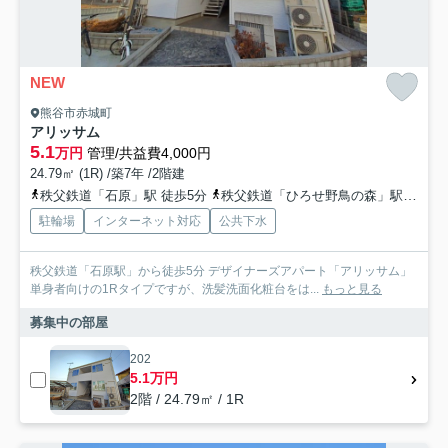
NEW
熊谷市赤城町
アリッサム
5.1
万円
管理/共益費4,000円
24.79㎡ (1R) /築7年 /2階建
秩父鉄道「石原」駅 徒歩5分
秩父鉄道「ひろせ野鳥の森」駅 徒歩17分
駐輪場
インターネット対応
公共下水
秩父鉄道「石原駅」から徒歩5分 デザイナーズアパート「アリッサム」
単身者向けの1Rタイプですが、洗髪洗面化粧台をは...
もっと見る
募集中の部屋
202
5.1万円
2階 / 24.79㎡ / 1R