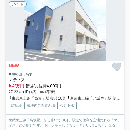
アパート
NEW
東松山市高坂
マティス
5.2
万円
管理/共益費4,000円
27.22㎡ (1R) /築11年 /2階建
東武東上線「高坂」駅 徒歩10分
東武東上線「北坂戸」駅 徒歩40分
駐輪場
敷地内ごみ置き場
公共下水
東武東上線「高坂駅」から歩いて10分。駅近で便利な立地にある『マテ
ィス』のご紹介です。 お一人暮らしにちょうどいい1R...
もっと見る