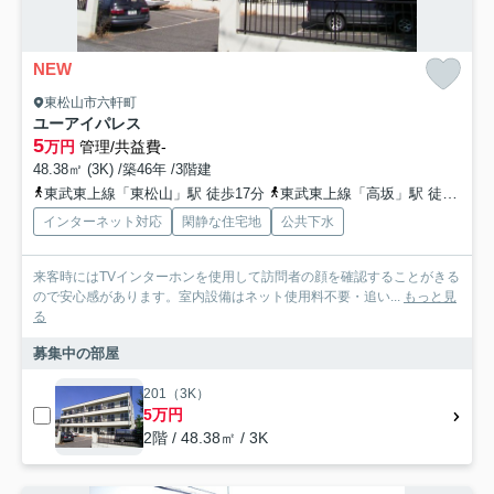
NEW
東松山市六軒町
ユーアイパレス
5
万円
管理/共益費-
48.38㎡ (3K) /築46年 /3階建
東武東上線「東松山」駅 徒歩17分
東武東上線「高坂」駅 徒歩53分
インターネット対応
閑静な住宅地
公共下水
来客時にはTVインターホンを使用して訪問者の顔を確認することがきる
ので安心感があります。室内設備はネット使用料不要・追い...
もっと見
る
募集中の部屋
201（3K）
5万円
2階 / 48.38㎡ / 3K