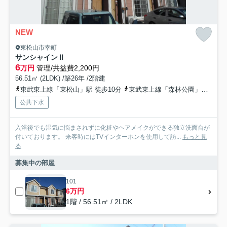
NEW
東松山市幸町
サンシャインⅡ
6
万円
管理/共益費2,200円
56.51㎡ (2LDK) /築26年 /2階建
東武東上線「東松山」駅 徒歩10分
東武東上線「森林公園」駅 徒歩40分
公共下水
入浴後でも湿気に悩まされずに化粧やヘアメイクができる独立洗面台が
付いております。 来客時にはTVインターホンを使用して訪...
もっと見
る
募集中の部屋
101
6万円
1階 / 56.51㎡ / 2LDK