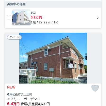
募集中の部屋
102
5.2万円
1階 / 27.22㎡ / 1R
アパート
NEW
東松山市美土里町
エアリ－ ガ－デンⅡ
6.4
万円
管理/共益費4,600円