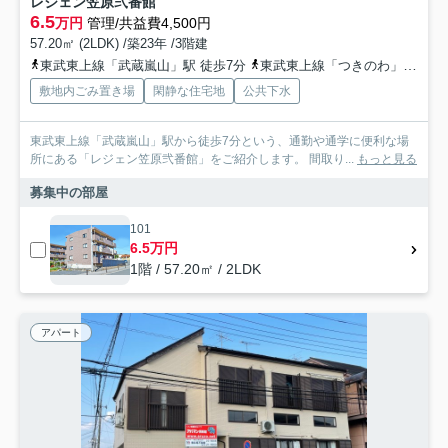
レジェン笠原弐番館
6.5
万円
管理/共益費4,500円
57.20㎡ (2LDK) /築23年 /3階建
東武東上線「武蔵嵐山」駅 徒歩7分
東武東上線「つきのわ」駅 徒歩31分
敷地内ごみ置き場
閑静な住宅地
公共下水
東武東上線「武蔵嵐山」駅から徒歩7分という、通勤や通学に便利な場
所にある「レジェン笠原弐番館」をご紹介します。 間取り...
もっと見る
募集中の部屋
101
6.5万円
1階 / 57.20㎡ / 2LDK
アパート