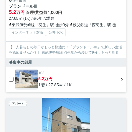
羽生市西
プランドールⅢ
5.2
万円
管理/共益費4,000円
27.85㎡ (1K) /築5年 /2階建
東武伊勢崎線「羽生」駅 徒歩9分
秩父鉄道「西羽生」駅 徒歩10分
インターネット対応
公共下水
【一人暮らしの毎日がもっと快適に！「プランドールⅢ」で新しい生活
を始めませんか？】 東武伊勢崎線 羽生駅から歩いて9分...
もっと見る
募集中の部屋
103
5.2万円
1階 / 27.85㎡ / 1K
アパート