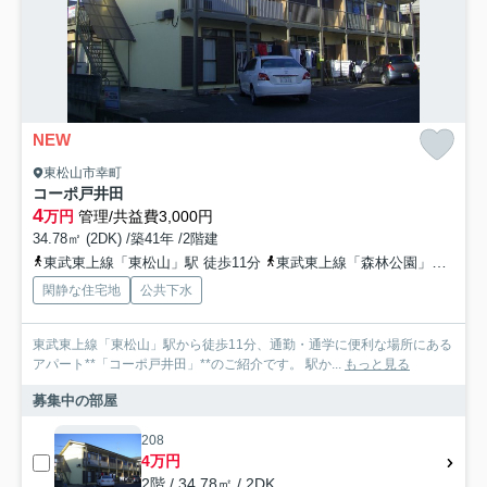
NEW
東松山市幸町
コーポ戸井田
4
万円
管理/共益費3,000円
34.78㎡ (2DK) /築41年 /2階建
東武東上線「東松山」駅 徒歩11分
東武東上線「森林公園」駅 徒歩40分
閑静な住宅地
公共下水
東武東上線「東松山」駅から徒歩11分、通勤・通学に便利な場所にある
アパート**「コーポ戸井田」**のご紹介です。 駅か...
もっと見る
募集中の部屋
208
4万円
2階 / 34.78㎡ / 2DK