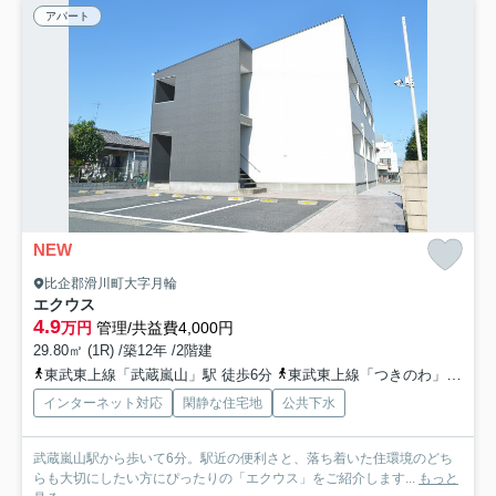
アパート
NEW
比企郡滑川町大字月輪
エクウス
4.9
万円
管理/共益費4,000円
29.80㎡ (1R) /築12年 /2階建
東武東上線「武蔵嵐山」駅 徒歩6分
東武東上線「つきのわ」駅 徒歩22分
インターネット対応
閑静な住宅地
公共下水
武蔵嵐山駅から歩いて6分。駅近の便利さと、落ち着いた住環境のどち
らも大切にしたい方にぴったりの「エクウス」をご紹介します...
もっと