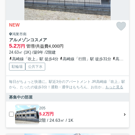
NEW
鴻巣市南
アルメゾンコスメア
5.2
万円
管理/共益費4,000円
24.63㎡ (1K) /築9年 /2階建
高崎線「吹上」駅 徒歩4分
高崎線「行田」駅 徒歩31分
高崎線「北鴻巣」駅 徒歩42分
駐輪場
公共下水
毎日がちょっと快適に。駅近3分のアパートメント JR高崎線「吹上」駅
から、たったの徒歩3分！通勤・通学はもちろん、お出か...
もっと見る
募集中の部屋
205
5.2万円
2階 / 24.63㎡ / 1K