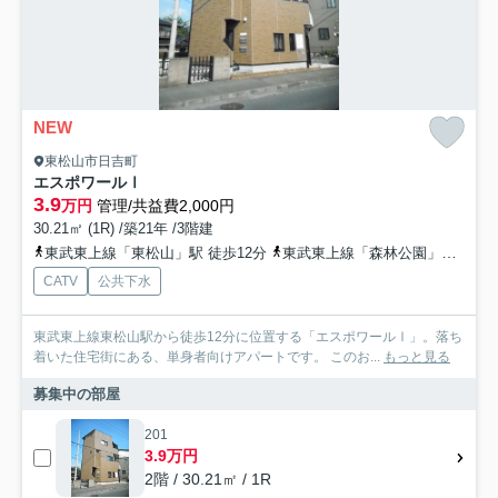
NEW
東松山市日吉町
エスポワールⅠ
3.9
万円
管理/共益費2,000円
30.21㎡ (1R) /築21年 /3階建
東武東上線「東松山」駅 徒歩12分
東武東上線「森林公園」駅 徒歩37分
CATV
公共下水
東武東上線東松山駅から徒歩12分に位置する「エスポワールⅠ」。落ち
着いた住宅街にある、単身者向けアパートです。 このお...
もっと見る
募集中の部屋
201
3.9万円
2階 / 30.21㎡ / 1R