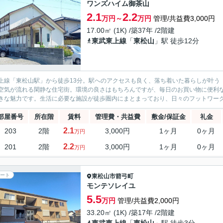
ワンズハイム御茶山
2.1
2.2
万円～
万円
管理/共益費3,000円
17.00㎡ (1K) /築37年 /2階建
東武東上線
「
東松山
」駅 徒歩12分
上線「東松山駅」から徒歩13分。駅へのアクセスも良く、落ち着いた暮らしが叶う「ワンズハイ
空気が流れる閑静な住宅街。環境の良さはもちろんですが、毎日のお買い物に便利
部屋番号
所在階
賃料
管理費・共益費
敷金/保証金
礼金
2.1
203
2階
3,000円
1ヶ月
0ヶ月
万円
2.2
201
2階
3,000円
1ヶ月
0ヶ月
万円
ート
東松山市
箭弓町
モンテソレイユ
5.5
万円
管理/共益費2,000円
33.20㎡ (1K) /築17年 /2階建