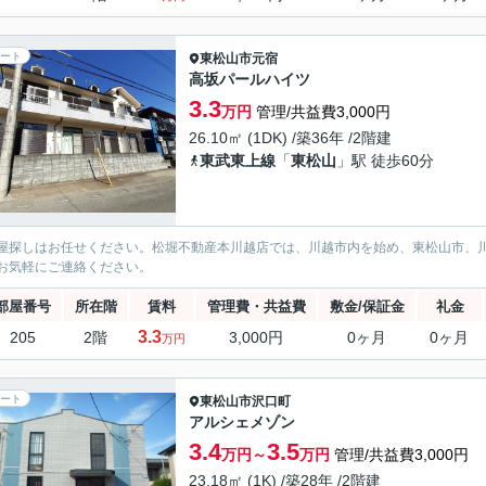
ート
東松山市
元宿
高坂パールハイツ
3.3
万円
管理/共益費3,000円
26.10㎡ (1DK) /築36年 /2階建
東武東上線
「
東松山
」駅 徒歩60分
屋探しはお任せください。松堀不動産本川越店では、川越市内を始め、東松山市、
お気軽にご連絡ください。
部屋番号
所在階
賃料
管理費・共益費
敷金/保証金
礼金
3.3
205
2階
3,000円
0ヶ月
0ヶ月
万円
ート
東松山市
沢口町
アルシェメゾン
3.4
3.5
万円～
万円
管理/共益費3,000円
23.18㎡ (1K) /築28年 /2階建