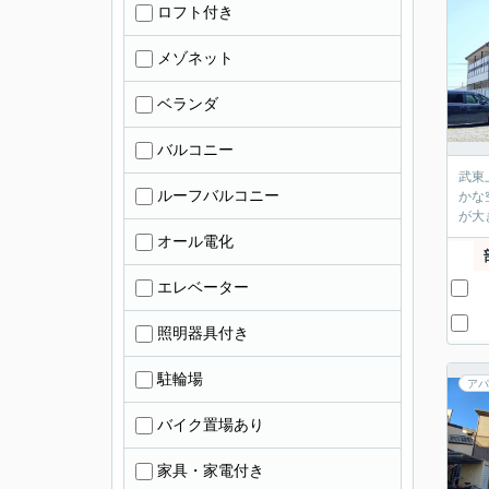
ロフト付き
メゾネット
ベランダ
バルコニー
武東
ルーフバルコニー
かな
オール電化
エレベーター
照明器具付き
駐輪場
アパ
バイク置場あり
家具・家電付き