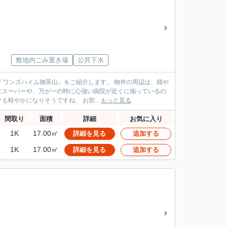
敷地内ごみ置き場
公共下水
ム御茶山」をご紹介します。 物件の周辺は、穏や
なスーパーや、万が一の時に心強い病院が近くに揃っているの
が大きな魅力です。生活に必要な施設が徒歩圏内にまとまっており、日々のフットワークも軽やかになりそうですね。 お部...
もっと見る
間取り
面積
詳細
お気に入り
1K
17.00㎡
詳細を見る
追加する
1K
17.00㎡
詳細を見る
追加する