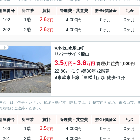
部屋番号
所在階
賃料
管理費・共益費
敷金/保証金
礼金
2.6
102
1階
4,000円
0ヶ月
0ヶ月
万円
2.6
202
2階
4,000円
0ヶ月
0ヶ月
万円
ート
東松山市
殿山町
リバーサイド殿山
3.5
3.6
万円～
万円
管理/共益費4,000円
22.86㎡ (1K) /築30年 /2階建
東武東上線
「
東松山
」駅 徒歩41分
屋探しはお任せください。松堀不動産本川越店では、川越市内を始め、東松山市、
お気軽にご連絡ください。
部屋番号
所在階
賃料
管理費・共益費
敷金/保証金
礼金
3.5
103
1階
4,000円
0ヶ月
0ヶ月
万円
3.6
201
2階
4,000円
0ヶ月
0ヶ月
万円