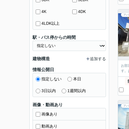
4K
4DK
アパ
4LDK以上
駅・バス停からの時間
建物構造
追加する
お部
情報公開日
す。
指定しない
本日
3日以内
1週間以内
画像・動画あり
アパ
画像あり
動画あり