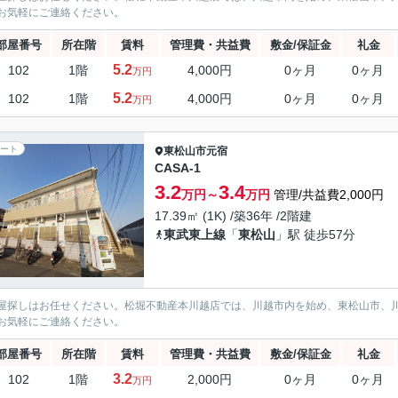
お気軽にご連絡ください。
部屋番号
所在階
賃料
管理費・共益費
敷金/保証金
礼金
5.2
102
1階
4,000円
0ヶ月
0ヶ月
万円
5.2
102
1階
4,000円
0ヶ月
0ヶ月
万円
ート
東松山市
元宿
CASA-1
3.2
3.4
万円～
万円
管理/共益費2,000円
17.39㎡ (1K) /築36年 /2階建
東武東上線
「
東松山
」駅 徒歩57分
屋探しはお任せください。松堀不動産本川越店では、川越市内を始め、東松山市、
お気軽にご連絡ください。
部屋番号
所在階
賃料
管理費・共益費
敷金/保証金
礼金
3.2
102
1階
2,000円
0ヶ月
0ヶ月
万円