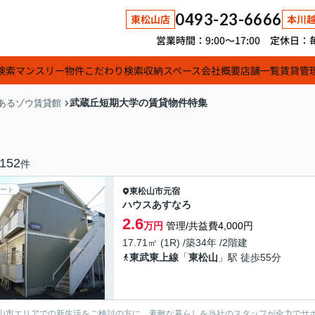
0493-23-6666
東松山店
本川
営業時間：9:00～17:00 定休
検索
マンスリー物件
こだわり検索
収納スペース
会社概要
店舗一覧
賃貸管
武蔵丘短期大学の賃貸物件特集
あるゾウ賃貸館
152
件
ート
東松山市
元宿
ハウスあすなろ
2.6
万円
管理/共益費4,000円
17.71㎡ (1R) /築34年 /2階建
東武東上線
「
東松山
」駅 徒歩55分
山市エリアでの新生活をご検討の方に、素敵な暮らしを当社のスタッフが全力でサ