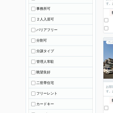
す。
事務所可
２人入居可
バリアフリー
分割可
アパ
分譲タイプ
管理人常駐
眺望良好
二世帯住宅
お部
す。
フリーレント
カードキー