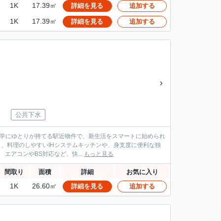
1K
17.39㎡
詳細を見る
追加する
1K
17.39㎡
詳細を見る
追加する
公共下水
通学にゆとりが持てる駅近物件で、新生活をスマートに始められ
立洗面化粧台を完備しています。さらに、TVドアホン付きでセキュリティ面も安心です。 エアコンやBS対応など、快...
もっと見る
間取り
面積
詳細
お気に入り
1K
26.60㎡
詳細を見る
追加する