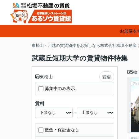
お部屋を
東松山・川越の賃貸物件をお探しなら株式会社松堀不動産 
武蔵丘短期大学の賃貸物件特集
85
棟
東松山
変更
アパ
募集中のみ表示
賃料
～
敷金・保証金なし
東松