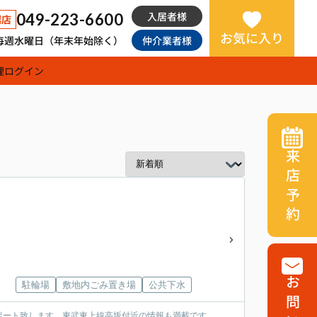
入居者様
049-223-6600
越店
お気に入り
日：毎週水曜日（年末年始除く）
仲介業者様
理
ログイン
来店予約
駐輪場
敷地内ごみ置き場
公共下水
ポート致します。東武東上線高坂付近の情報も満載です。