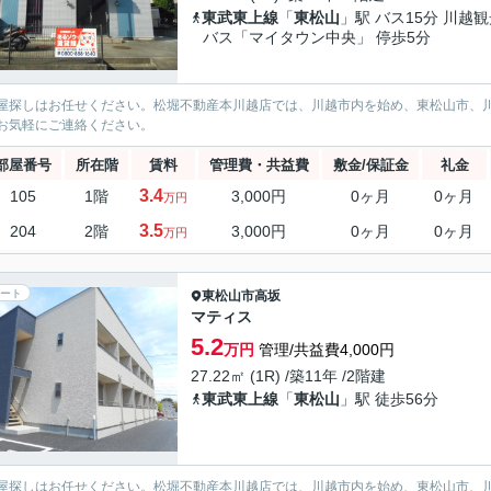
東武東上線
「
東松山
」駅 バス15分 川越
バス「マイタウン中央」 停歩5分
屋探しはお任せください。松堀不動産本川越店では、川越市内を始め、東松山市、
お気軽にご連絡ください。
部屋番号
所在階
賃料
管理費・共益費
敷金/保証金
礼金
3.4
105
1階
3,000円
0ヶ月
0ヶ月
万円
3.5
204
2階
3,000円
0ヶ月
0ヶ月
万円
ート
東松山市
高坂
マティス
5.2
万円
管理/共益費4,000円
27.22㎡ (1R) /築11年 /2階建
東武東上線
「
東松山
」駅 徒歩56分
屋探しはお任せください。松堀不動産本川越店では、川越市内を始め、東松山市、