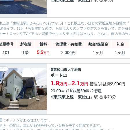
東武東上線
「
東松山
」駅 徒歩3分
東上線「東松山駅」から歩いてわずか1分！これ以上ないほどの駅近立地が自慢の「モンテソレイユ」
1Kタイプ。ゆとりある空間なので、お気に入りのソファやデスクを置いて、自分好
オートロックやTVドアホン完備でセキュリティ面はばっちり。さらに、雨の日の強い
部屋番号
所在階
賃料
管理費・共益費
敷金/保証金
礼金
5.5
101
1階
2,000円
1ヶ月
1ヶ月
万円
ート
東松山市
大字岩殿
ポート11
1.9
2.1
万円～
万円
管理/共益費2,000円
20.00㎡ (1K) /築39年 /2階建
東武東上線
「
東松山
」駅 徒歩73分
屋にキッチンがある住まいです 。
ドキーの扉は、重たい荷物を持っている時も手早く開錠できます。