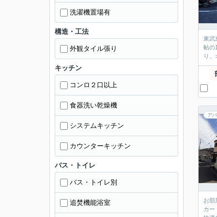
洗濯機置場有
構造・工法
東武
帖の
外観タイル張り
り、
キッチン
コンロ２口以上
食器洗い乾燥機
アパ
システムキッチン
カウンターキッチン
バス・トイレ
バス・トイレ別
お部
追焚機能浴室
カー