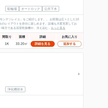
駐輪場
オートロック
公共下水
をご紹介します。。 お部屋は広々とした10
みのレイアウトを存分に楽しめます。設備も大変充実してお
味方である浴室乾燥機や、冷え込む...
もっと見る
間取り
面積
詳細
お気に入り
1K
33.20㎡
詳細を見る
追加する
浄化槽排水