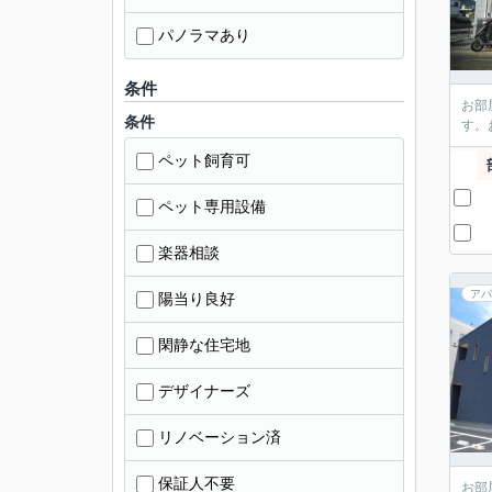
パノラマあり
条件
お部
条件
す。
ペット飼育可
ペット専用設備
楽器相談
アパ
陽当り良好
閑静な住宅地
デザイナーズ
リノベーション済
保証人不要
お部