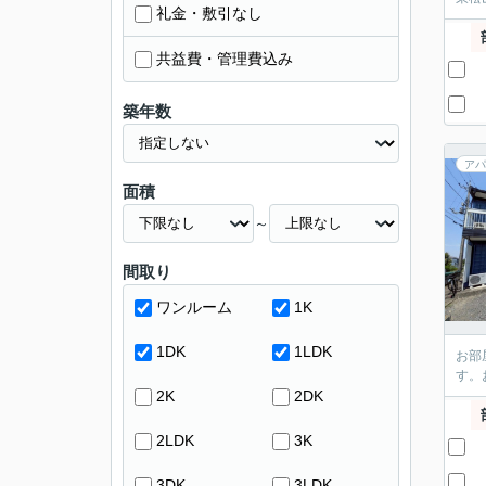
礼金・敷引なし
共益費・管理費込み
築年数
アパ
面積
～
間取り
ワンルーム
1K
1DK
1LDK
お部
す。
2K
2DK
2LDK
3K
3DK
3LDK