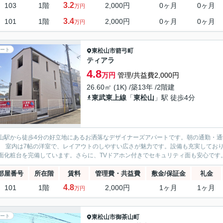
3.2
103
1階
2,000円
0ヶ月
0ヶ月
万円
3.4
101
1階
2,000円
0ヶ月
0ヶ月
万円
ート
東松山市
箭弓町
ティアラ
4.8
万円
管理/共益費2,000円
26.60㎡ (1K) /築13年 /2階建
東武東上線
「
東松山
」駅 徒歩4分
山駅から徒歩4分の好立地にあるお洒落なデザイナーズアパートです。朝の通勤・
IHシステムキッチンや、身支度に便利な独
部屋番号
所在階
賃料
管理費・共益費
敷金/保証金
礼金
4.8
101
1階
2,000円
1ヶ月
1ヶ月
万円
ート
東松山市
御茶山町