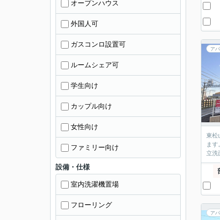
オープンハウス
外国人可
ガスコンロ設置可
アパ
ルームシェア可
学生向け
カップル向け
女性向け
東松
ます。 室内は7帖の洋室で、レイアウトのしやすい広さが魅力です。設備も充実しており、料理のしやすい
ファミリー向け
設備・仕様
室内洗濯機置場
フローリング
アパ