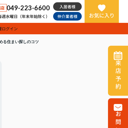
入居者様
049-223-6600
越店
お気に入り
日：毎週水曜日（年末年始除く）
仲介業者様
理
ログイン
める住まい探しのコツ
来店予約