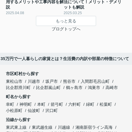
用するメリットや工事内容を解
法について！メリット・デメリ
説
ットも解説
2025.04.08
2025.03.25
もっと見る
ブログトップへ
り35万円で一人暮らしの家賃とは？生活費の内訳や部屋の特徴について
市区町村から探す
東松山市
川越市
坂戸市
熊谷市
入間郡毛呂山町
比企郡滑川町
比企郡嵐山町
鶴ヶ島市
鴻巣市
高崎市
町名から探す
幸町
神明町
本町
箭弓町
六軒町
緑町
松葉町
小松原町
仙波町
沢口町
沿線から探す
東武東上線
東武越生線
川越線
湘南新宿ライン高海