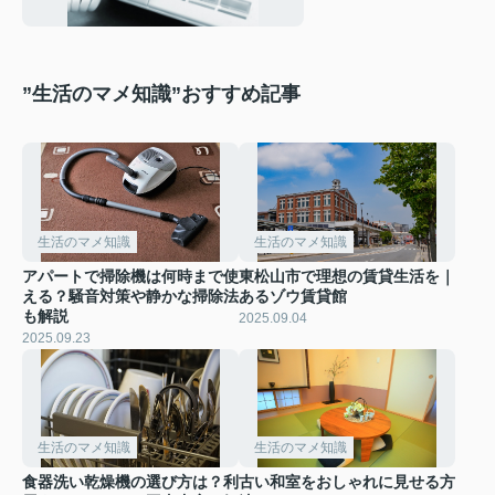
ご紹介！
”生活のマメ知識”おすすめ記事
生活のマメ知識
生活のマメ知識
アパートで掃除機は何時まで使
東松山市で理想の賃貸生活を｜
える？騒音対策や静かな掃除法
あるゾウ賃貸館
も解説
2025.09.04
2025.09.23
生活のマメ知識
生活のマメ知識
食器洗い乾燥機の選び方は？利
古い和室をおしゃれに見せる方