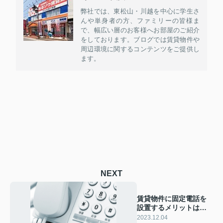
弊社では、東松山・川越を中心に学生さ
んや単身者の方、ファミリーの皆様ま
で、幅広い層のお客様へお部屋のご紹介
をしております。ブログでは賃貸物件や
周辺環境に関するコンテンツをご提供し
ます。
NEXT
賃貸物件に固定電話を
設置するメリットは多
い！開通工事の費用を
2023.12.04