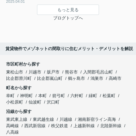
2025.04.01
もっと見る
ブログトップへ
賃貸物件でメゾネットの間取りに住むメリット・デメリットを解説
市区町村から探す
東松山市
川越市
坂戸市
熊谷市
入間郡毛呂山町
比企郡滑川町
比企郡嵐山町
鶴ヶ島市
鴻巣市
高崎市
町名から探す
幸町
神明町
本町
箭弓町
六軒町
緑町
松葉町
小松原町
仙波町
沢口町
沿線から探す
東武東上線
東武越生線
川越線
湘南新宿ライン高海
高崎線
西武新宿線
秩父鉄道
上越新幹線
北陸新幹線
八高線