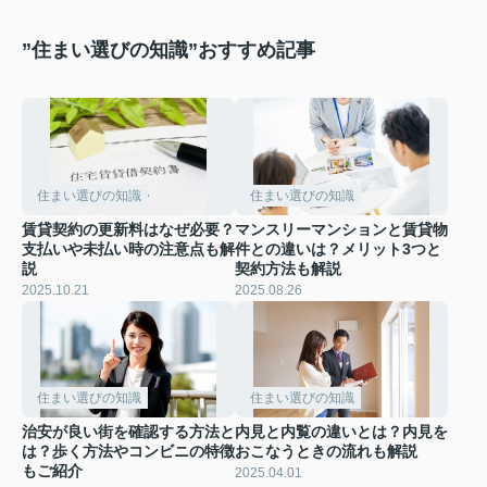
”住まい選びの知識”おすすめ記事
住まい選びの知識
住まい選びの知識
賃貸契約の更新料はなぜ必要？
マンスリーマンションと賃貸物
支払いや未払い時の注意点も解
件との違いは？メリット3つと
説
契約方法も解説
2025.10.21
2025.08.26
住まい選びの知識
住まい選びの知識
治安が良い街を確認する方法と
内見と内覧の違いとは？内見を
は？歩く方法やコンビニの特徴
おこなうときの流れも解説
もご紹介
2025.04.01