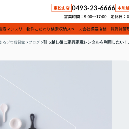
0493-23-6666
東松山店
本川
営業時間：9:00～17:00 定休
検索
マンスリー物件
こだわり検索
収納スペース
会社概要
店舗一覧
賃貸管
引っ越し後に家具家電レンタルを利用したい！
あるゾウ賃貸館
ブログ