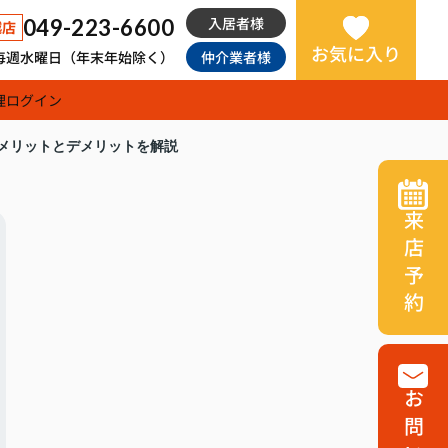
入居者様
049-223-6600
越店
お気に入り
日：毎週水曜日（年末年始除く）
仲介業者様
理
ログイン
メリットとデメリットを解説
来店予約