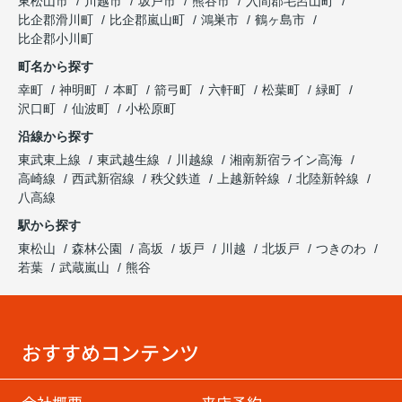
東松山市
川越市
坂戸市
熊谷市
入間郡毛呂山町
比企郡滑川町
比企郡嵐山町
鴻巣市
鶴ヶ島市
比企郡小川町
町名から探す
幸町
神明町
本町
箭弓町
六軒町
松葉町
緑町
沢口町
仙波町
小松原町
沿線から探す
東武東上線
東武越生線
川越線
湘南新宿ライン高海
高崎線
西武新宿線
秩父鉄道
上越新幹線
北陸新幹線
八高線
駅から探す
東松山
森林公園
高坂
坂戸
川越
北坂戸
つきのわ
若葉
武蔵嵐山
熊谷
おすすめコンテンツ