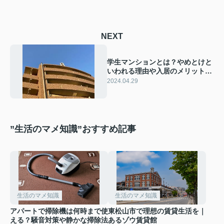
NEXT
学生マンションとは？やめとけと
いわれる理由や入居のメリットを
ご紹介
2024.04.29
”生活のマメ知識”おすすめ記事
生活のマメ知識
生活のマメ知識
アパートで掃除機は何時まで使
東松山市で理想の賃貸生活を｜
える？騒音対策や静かな掃除法
あるゾウ賃貸館