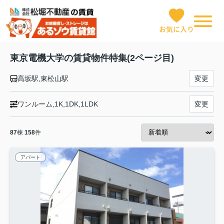
お気に入り
東京電機大学の賃貸物件特集(2ページ目)
高坂駅,東松山駅
変更
ワンルーム,1K,1DK,1LDK
変更
87
棟
158
件
アパート