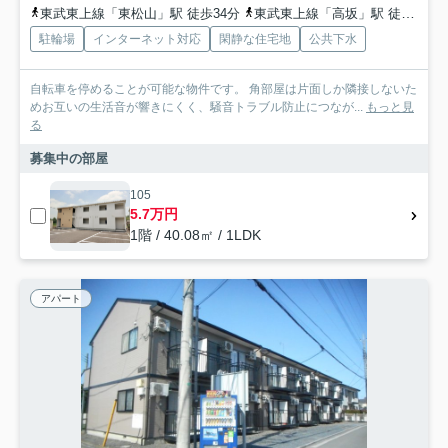
東武東上線「東松山」駅 徒歩34分
東武東上線「高坂」駅 徒歩58分
駐輪場
インターネット対応
閑静な住宅地
公共下水
自転車を停めることが可能な物件です。 角部屋は片面しか隣接しないた
めお互いの生活音が響きにくく、騒音トラブル防止につなが...
もっと見
る
募集中の部屋
105
5.7万円
1階 / 40.08㎡ / 1LDK
アパート