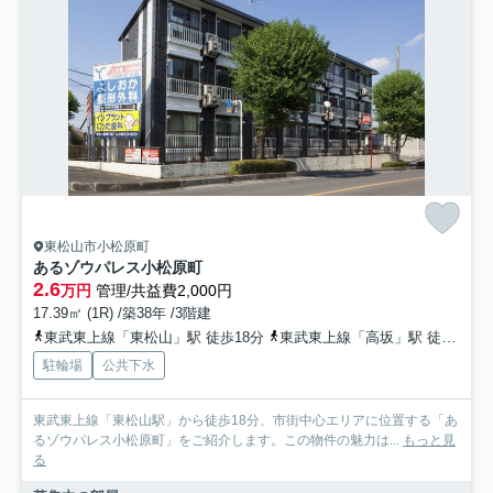
東松山市小松原町
あるゾウパレス小松原町
2.6
万円
管理/共益費2,000円
17.39㎡ (1R) /築38年 /3階建
東武東上線「東松山」駅 徒歩18分
東武東上線「高坂」駅 徒歩64分
駐輪場
公共下水
東武東上線「東松山駅」から徒歩18分、市街中心エリアに位置する「あ
るゾウパレス小松原町」をご紹介します。この物件の魅力は...
もっと見
る