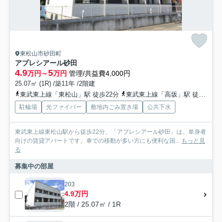
東松山市砂田町
アプレシアール砂田
4.9
5
万円～
万円
管理/共益費4,000円
25.07㎡ (1R) /築11年 /2階建
東武東上線「東松山」駅 徒歩22分
東武東上線「高坂」駅 徒歩67分
駐輪場
光ファイバー
敷地内ごみ置き場
公共下水
東武東上線東松山駅から徒歩22分、「アプレシアール砂田」は、単身者
向けの賃貸アパートです。車での移動が多い方にも便利な国...
もっと見
る
募集中の部屋
203
4.9万円
2階 / 25.07㎡ / 1R