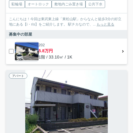
駐輪場
オートロック
敷地内ごみ置き場
公共下水
こんにちは！今回は東武東上線「東松山駅」からなんと徒歩3分の好立
地にある【i・ris】をご紹介します。 駅チカなので、...
もっと見る
募集中の部屋
202
5.8万円
1階 / 33.10㎡ / 1K
アパート