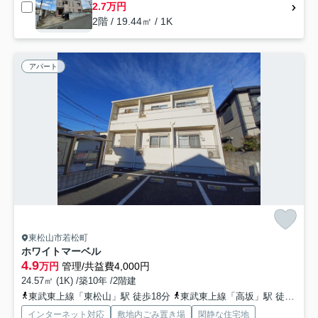
2.7万円
2階 / 19.44㎡ / 1K
アパート
東松山市若松町
ホワイトマーベル
4.9
万円
管理/共益費4,000円
24.57㎡ (1K) /築10年 /2階建
東武東上線「東松山」駅 徒歩18分
東武東上線「高坂」駅 徒歩48分
インターネット対応
敷地内ごみ置き場
閑静な住宅地