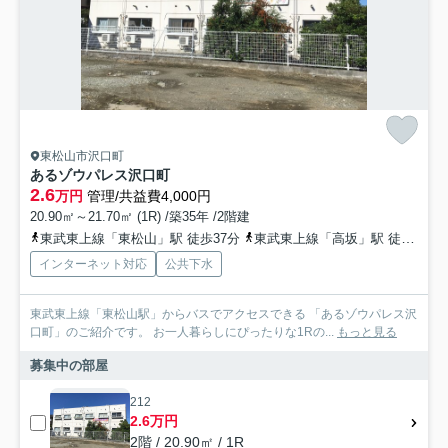
東松山市沢口町
あるゾウパレス沢口町
2.6
万円
管理/共益費4,000円
20.90㎡～21.70㎡ (1R) /築35年 /2階建
東武東上線「東松山」駅 徒歩37分
東武東上線「高坂」駅 徒歩83分
インターネット対応
公共下水
東武東上線「東松山駅」からバスでアクセスできる 「あるゾウパレス沢
口町」のご紹介です。 お一人暮らしにぴったりな1Rの...
もっと見る
募集中の部屋
212
2.6万円
2階 / 20.90㎡ / 1R