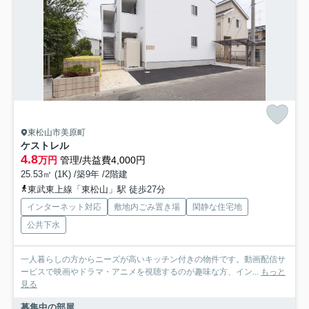
東松山市美原町
ケストレル
4.8
万円
管理/共益費4,000円
25.53㎡ (1K) /築9年 /2階建
東武東上線「東松山」駅 徒歩27分
インターネット対応
敷地内ごみ置き場
閑静な住宅地
公共下水
一人暮らしの方からニーズが高いキッチン付きの物件です。動画配信サ
ービスで映画やドラマ・アニメを視聴するのが趣味な方、イン...
もっと
見る
募集中の部屋