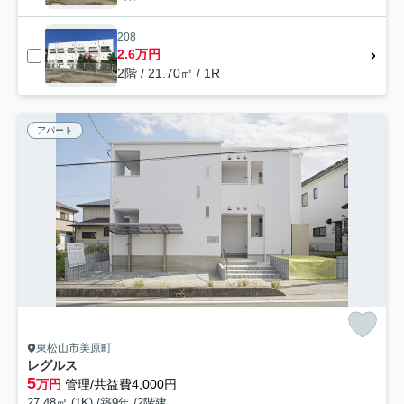
208
2.6万円
2階 / 21.70㎡ / 1R
アパート
東松山市美原町
レグルス
5
万円
管理/共益費4,000円
27.48㎡ (1K) /築9年 /2階建