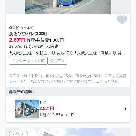
東松山市本町
あるゾウパレス本町
2.8
万円
管理/共益費4,000円
19.87㎡ (1R) /築29年 /2階建
東武東上線「東松山」駅 徒歩17分
東武東上線「高坂」駅 徒歩62分
インターネット対応
公共下水
東武東上線「東松山」駅から徒歩15分。穏やかな住環境に位置する賃貸
アパート**『あるゾウパレス本町』**のご紹介です。 ...
もっと見る
募集中の部屋
102
2.8万円
1階 / 19.87㎡ / 1R
アパート