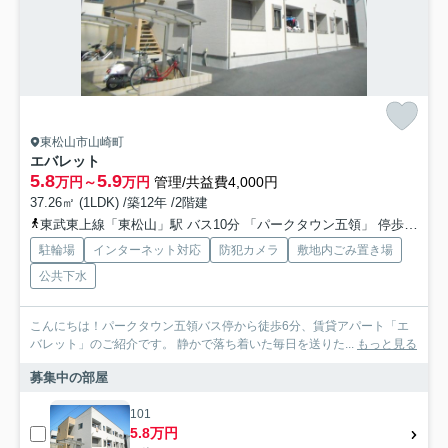
東松山市山崎町
エバレット
5.8
5.9
万円～
万円
管理/共益費4,000円
37.26㎡ (1LDK) /築12年 /2階建
東武東上線「東松山」駅 バス10分 「パークタウン五領」 停歩7分
駐輪場
インターネット対応
防犯カメラ
敷地内ごみ置き場
公共下水
こんにちは！パークタウン五領バス停から徒歩6分、賃貸アパート「エ
バレット」のご紹介です。 静かで落ち着いた毎日を送りた...
もっと見る
募集中の部屋
101
5.8万円