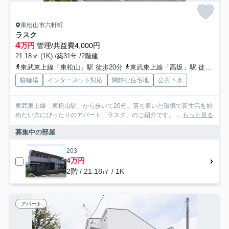
東松山市六軒町
ラスク
4
万円
管理/共益費4,000円
21.18㎡ (1K) /築31年 /2階建
東武東上線「東松山」駅 徒歩20分
東武東上線「高坂」駅 徒歩57分
駐輪場
インターネット対応
閑静な住宅地
公共下水
東武東上線「東松山駅」から歩いて20分。落ち着いた環境で新生活を始
めたい方にぴったりのアパート「ラスク」のご紹介です。 ...
もっと見る
募集中の部屋
203
4万円
2階 / 21.18㎡ / 1K
アパート