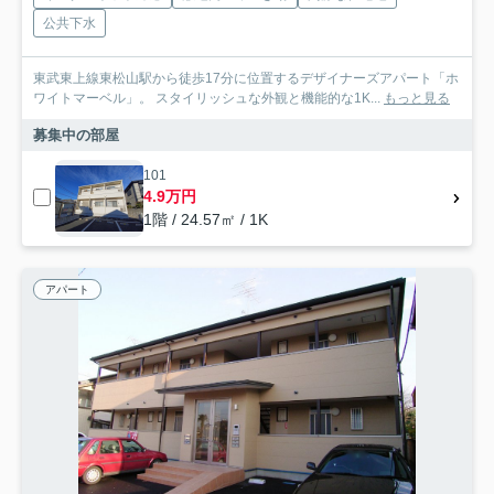
公共下水
東武東上線東松山駅から徒歩17分に位置するデザイナーズアパート「ホ
ワイトマーベル」。 スタイリッシュな外観と機能的な1K...
もっと見る
募集中の部屋
101
4.9万円
1階 / 24.57㎡ / 1K
アパート