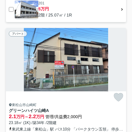
201
5万円
2階 / 25.07㎡ / 1R
アパート
東松山市山崎町
グリーンハイツ山崎A
2.1
2.2
万円～
万円
管理/共益費2,000円
23.18㎡ (1K) /築34年 /2階建
東武東上線「東松山」駅 バス10分 「パークタウン五領」 停歩4分