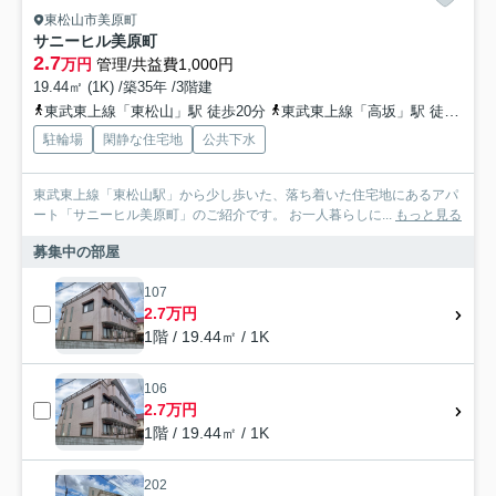
東松山市美原町
サニーヒル美原町
2.7
万円
管理/共益費1,000円
19.44㎡ (1K) /築35年 /3階建
東武東上線「東松山」駅 徒歩20分
東武東上線「高坂」駅 徒歩66分
駐輪場
閑静な住宅地
公共下水
東武東上線「東松山駅」から少し歩いた、落ち着いた住宅地にあるアパ
ート「サニーヒル美原町」のご紹介です。 お一人暮らしに...
もっと見る
募集中の部屋
107
2.7万円
1階 / 19.44㎡ / 1K
106
2.7万円
1階 / 19.44㎡ / 1K
202