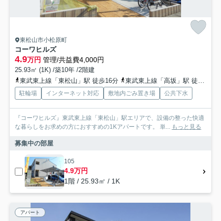
東松山市小松原町
コーワヒルズ
4.9
万円
管理/共益費4,000円
25.93㎡ (1K) /築10年 /2階建
東武東上線「東松山」駅 徒歩16分
東武東上線「高坂」駅 徒歩64分
駐輪場
インターネット対応
敷地内ごみ置き場
公共下水
『コーワヒルズ』東武東上線「東松山」駅エリアで、設備の整った快適
な暮らしをお求めの方におすすめの1Kアパートです。 単...
もっと見る
募集中の部屋
105
4.9万円
1階 / 25.93㎡ / 1K
アパート