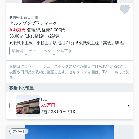
東松山市日吉町
アルメゾンプラティーク
5.5
万円
管理/共益費2,000円
38.00㎡ (1K) /築19年 /2階建
東武東上線「東松山」駅 徒歩21分
東武東上線「高坂」駅 徒歩67分
駐輪場
オートロック
公共下水
収納はクロゼット・シューズボックスなどが備え付けられているので、
衣類や日用品の収納に重宝します。セキュリティ面は、TVイ...
もっと見
る
募集中の部屋
101
5.5万円
2階 / 38.00㎡ / 1K
アパート