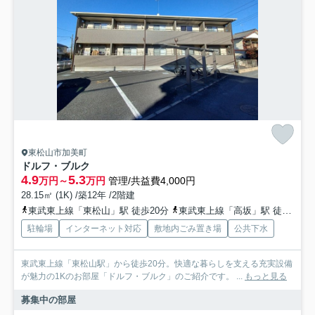
東松山市加美町
ドルフ・ブルク
4.9
5.3
万円～
万円
管理/共益費4,000円
28.15㎡ (1K) /築12年 /2階建
東武東上線「東松山」駅 徒歩20分
東武東上線「高坂」駅 徒歩69分
駐輪場
インターネット対応
敷地内ごみ置き場
公共下水
東武東上線「東松山駅」から徒歩20分。快適な暮らしを支える充実設備
が魅力の1Kのお部屋「ドルフ・ブルク」のご紹介です。 ...
もっと見る
募集中の部屋