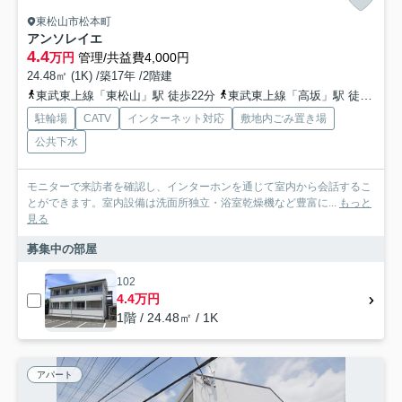
東松山市松本町
アンソレイエ
4.4
万円
管理/共益費4,000円
24.48㎡ (1K) /築17年 /2階建
東武東上線「東松山」駅 徒歩22分
東武東上線「高坂」駅 徒歩66分
駐輪場
CATV
インターネット対応
敷地内ごみ置き場
公共下水
モニターで来訪者を確認し、インターホンを通じて室内から会話するこ
とができます。室内設備は洗面所独立・浴室乾燥機など豊富に...
もっと
見る
募集中の部屋
102
4.4万円
1階 / 24.48㎡ / 1K
アパート