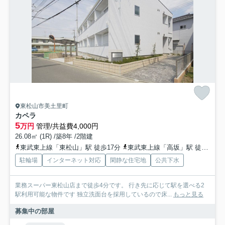
東松山市美土里町
カペラ
5
万円
管理/共益費4,000円
26.08㎡ (1R) /築8年 /2階建
東武東上線「東松山」駅 徒歩17分
東武東上線「高坂」駅 徒歩62分
駐輪場
インターネット対応
閑静な住宅地
公共下水
業務スーパー東松山店まで徒歩4分です。 行き先に応じて駅を選べる2
駅利用可能な物件です 独立洗面台を採用しているので床...
もっと見る
募集中の部屋