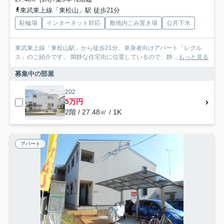
東武東上線「東松山」駅 徒歩21分
駐輪場
インターネット対応
敷地内ごみ置き場
公共下水
東武東上線「東松山駅」から徒歩21分、単身者向けアパート「レグル
ス」のご紹介です。 閑静な住宅街に位置しているので、静...
もっと見る
募集中の部屋
202
5万円
2階 / 27.48㎡ / 1K
アパート