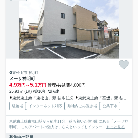
東松山市神明町
メーサ神明町
4.9
5.1
万円～
万円
管理/共益費4,000円
25.93㎡ (1K) /築10年 /2階建
東武東上線「東松山」駅 徒歩11分
東武東上線「高坂」駅 徒歩42分
駐輪場
インターネット対応
敷地内ごみ置き場
公共下水
東武東上線東松山駅から徒歩11分、落ち着いた住宅街にある「メーサ神
明町」 このアパートの魅力は、なんといってもインター...
もっと見る
募集中の部屋