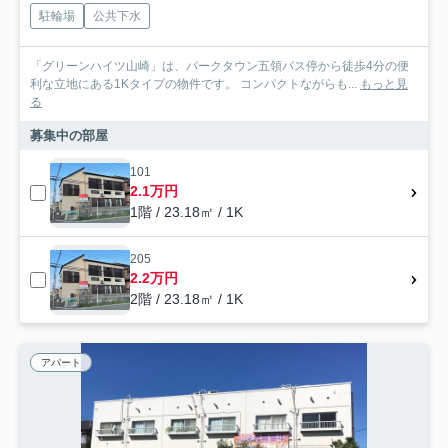
駐輪場
公共下水
「グリーンハイツ山崎」は、パークタウン五領バス停から徒歩4分の便
利な立地にある1Kタイプの物件です。 コンパクトながらも...
もっと見
る
募集中の部屋
101
2.1万円
1階 / 23.18㎡ / 1K
205
2.2万円
2階 / 23.18㎡ / 1K
アパート