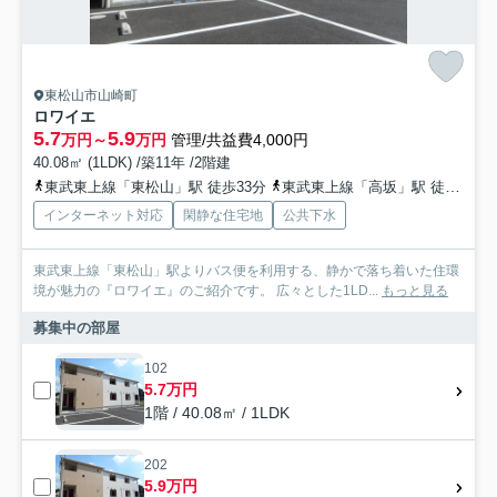
東松山市山崎町
ロワイエ
5.7
5.9
万円～
万円
管理/共益費4,000円
40.08㎡ (1LDK) /築11年 /2階建
東武東上線「東松山」駅 徒歩33分
東武東上線「高坂」駅 徒歩61分
インターネット対応
閑静な住宅地
公共下水
東武東上線「東松山」駅よりバス便を利用する、静かで落ち着いた住環
境が魅力の『ロワイエ』のご紹介です。 広々とした1LD...
もっと見る
募集中の部屋
102
5.7万円
1階 / 40.08㎡ / 1LDK
202
5.9万円