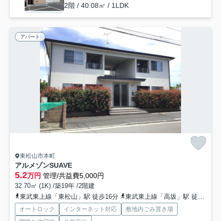
2階 / 40.08㎡ / 1LDK
アパート
東松山市本町
アルメゾンSUAVE
5.2
万円
管理/共益費5,000円
32.70㎡ (1K) /築19年 /2階建
東武東上線「東松山」駅 徒歩16分
東武東上線「高坂」駅 徒歩62分
オートロック
インターネット対応
敷地内ごみ置き場