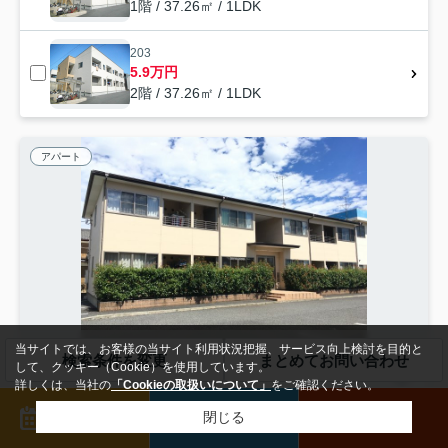
1階 / 37.26㎡ / 1LDK
203
5.9万円
2階 / 37.26㎡ / 1LDK
アパート
当サイトでは、お客様の当サイト利用状況把握、サービス向上検討を目的と
検索条件を変更
まとめてお問い合わせ
して、クッキー（Cookie）を使用しています。
詳しくは、当社の
「Cookieの取扱いについて」
をご確認ください。
東松山市六軒町
来店予約
メール
電話
閉じる
アルメゾンアネシス
5
万円
管理/共益費5,000円