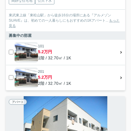
閑静な住宅地
公共下水
東武東上線「東松山駅」から徒歩16分の場所にある『アルメゾン
SUAVE』は、初めての一人暮らしにもおすすめの1Kアパート...
もっと
見る
募集中の部屋
101
5.2万円
1階 / 32.70㎡ / 1K
201
5.2万円
2階 / 32.70㎡ / 1K
アパート