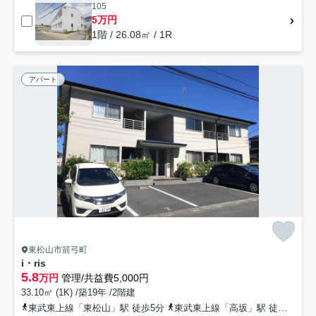
105
5万円
1階 / 26.08㎡ / 1R
アパート
東松山市箭弓町
i・ris
5.8
万円
管理/共益費5,000円
33.10㎡ (1K) /築19年 /2階建
東武東上線「東松山」駅 徒歩5分
東武東上線「高坂」駅 徒歩56分