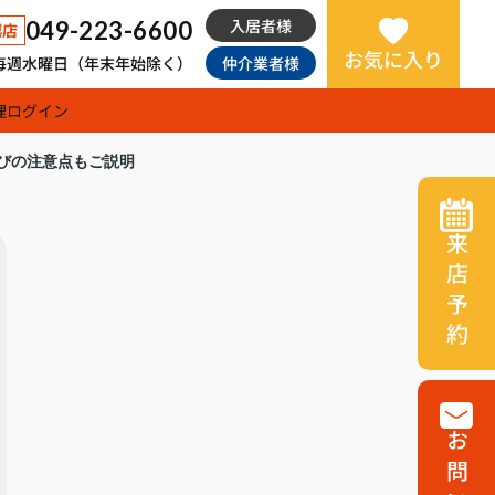
入居者様
049-223-6600
越店
お気に入り
日：毎週水曜日（年末年始除く）
仲介業者様
理
ログイン
びの注意点もご説明
来店予約