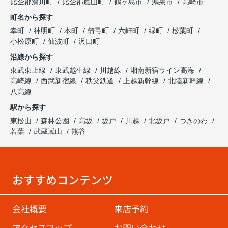
比企郡滑川町
比企郡嵐山町
鶴ヶ島市
鴻巣市
高崎市
町名から探す
幸町
神明町
本町
箭弓町
六軒町
緑町
松葉町
小松原町
仙波町
沢口町
沿線から探す
東武東上線
東武越生線
川越線
湘南新宿ライン高海
高崎線
西武新宿線
秩父鉄道
上越新幹線
北陸新幹線
八高線
駅から探す
東松山
森林公園
高坂
坂戸
川越
北坂戸
つきのわ
若葉
武蔵嵐山
熊谷
おすすめコンテンツ
会社概要
来店予約
アクセスマップ
お問い合わせ