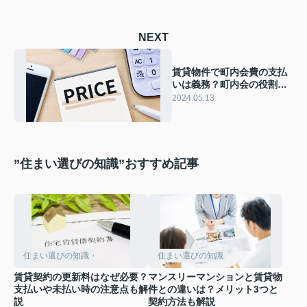
NEXT
賃貸物件で町内会費の支払
いは義務？町内会の役割や
加入するメリットも解説
2024.05.13
”住まい選びの知識”おすすめ記事
住まい選びの知識
住まい選びの知識
賃貸契約の更新料はなぜ必要？
マンスリーマンションと賃貸物
支払いや未払い時の注意点も解
件との違いは？メリット3つと
説
契約方法も解説