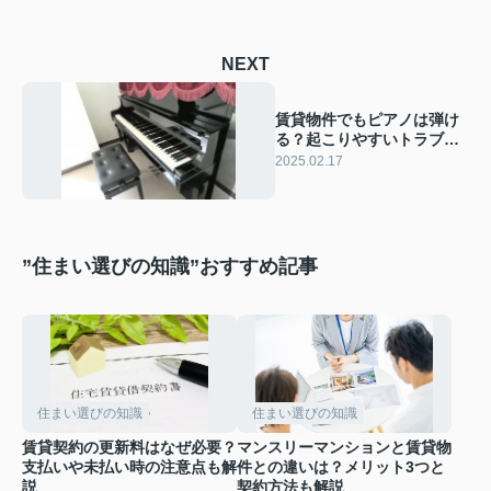
NEXT
賃貸物件でもピアノは弾け
る？起こりやすいトラブル
や防音対策について解説
2025.02.17
”住まい選びの知識”おすすめ記事
住まい選びの知識
住まい選びの知識
賃貸契約の更新料はなぜ必要？
マンスリーマンションと賃貸物
支払いや未払い時の注意点も解
件との違いは？メリット3つと
説
契約方法も解説